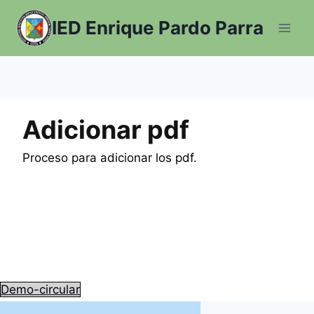
Saltar
IED Enrique Pardo Parra
al
contenido
Adicionar pdf
Proceso para adicionar los pdf.
Demo-circular